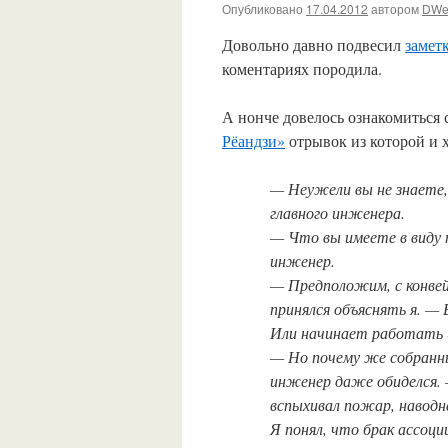
Опубликовано
17.04.2012
автором
DWe
Довольно давно подвесил
замет
коментариях породила.
А нонче довелось ознакомиться
Рёандзи»
отрывок из которой и х
— Неужели вы не знаете,
главного инженера.
— Что вы имеете в виду 
инженер.
— Предположим, с конвей
принялся объяснять я. — 
Или начинает работать и
— Но почему же собранн
инженер даже обиделся. —
вспыхивал пожар, наводне
Я понял, что брак ассоц