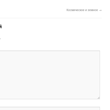
Космическое и земное
→
й
.