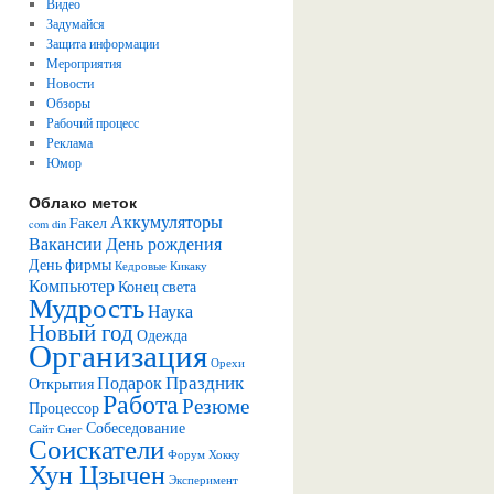
Видео
Задумайся
Защита информации
Мероприятия
Новости
Обзоры
Рабочий процесс
Реклама
Юмор
Облако меток
Аккумуляторы
Fакел
com
din
Вакансии
День рождения
День фирмы
Кедровые
Кикаку
Компьютер
Конец света
Мудрость
Наука
Новый год
Одежда
Организация
Орехи
Праздник
Подарок
Открытия
Работа
Резюме
Процессор
Собеседование
Сайт
Снег
Соискатели
Форум
Хокку
Хун Цзычен
Эксперимент