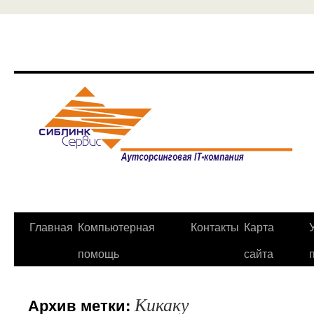
Главная
Компьютерная
Контакты
Карта
Перейти
помощь
сайта
к
содержимому
Кикаку
Архив метки: